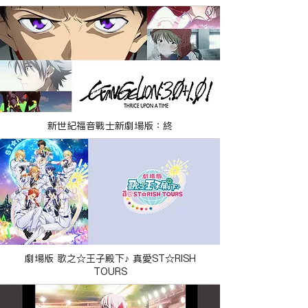
新世紀福音戰士新劇場版：終
劇場版 歌之☆王子殿下♪ 真愛ST☆RISH
TOURS