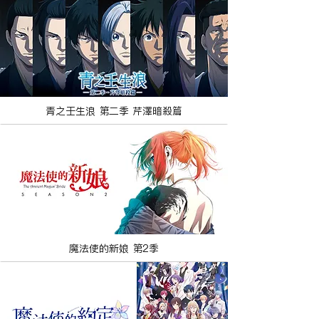
青之壬生浪 第二季 芹澤暗殺篇
魔法使的新娘 第2季