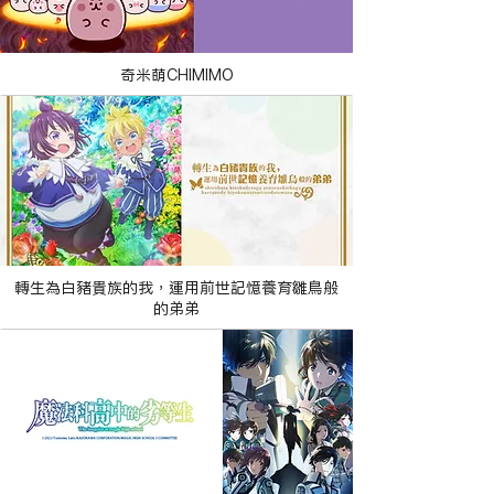
奇米萌CHIMIMO
轉生為白豬貴族的我，運用前世記憶養育雛鳥般
的弟弟