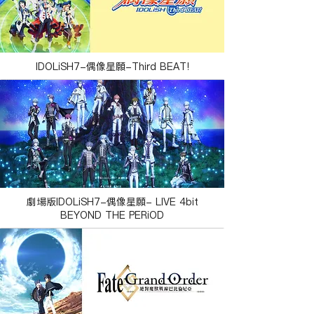
IDOLiSH7-偶像星願-Third BEAT!
劇場版IDOLiSH7-偶像星願- LIVE 4bit
BEYOND THE PERiOD