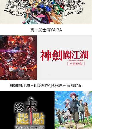
真・武士傳YAIBA
神劍闖江湖－明治劍客浪漫譚－京都動亂