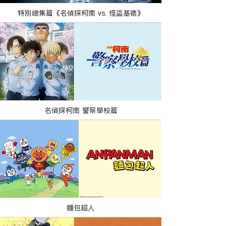
特別總集篇《名偵探柯南 vs. 怪盜基德》
名偵探柯南 警察學校篇
麵包超人