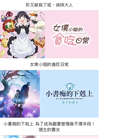
你又被殺了呢，偵探大人
女僕小姐的貪吃日常
小書痴的下剋上 為了成為圖書管理員不擇手段！
領主的養女