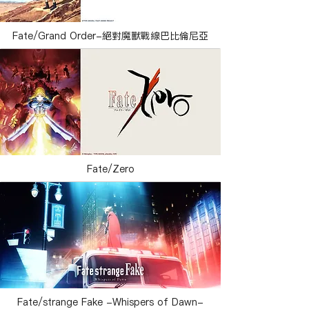
Fate/Grand Order-絕對魔獸戰線巴比倫尼亞
Fate/Zero
Fate/strange Fake -Whispers of Dawn-