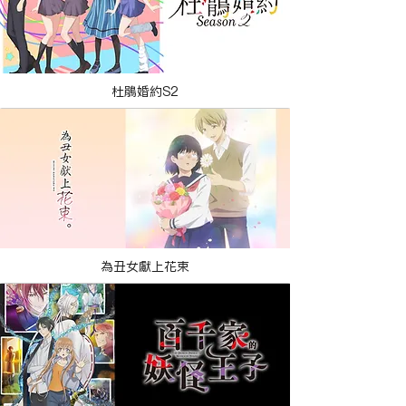
杜鵑婚約S2
為丑女獻上花束