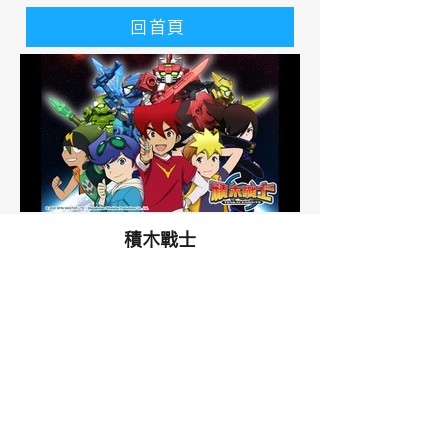
回首頁
積木戰士
​故事大綱
​節目播映時間
​相關作品