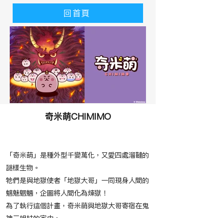
回首頁
奇米萌CHIMIMO
​故事大綱
「奇米萌」是種外型千變萬化，又愛四處溜韃的
謎樣生物。
牠們是與地獄使者「地獄大哥」一同現身人間的
魑魅魍魎，企圖將人間化為煉獄！
為了執行這個計畫，奇米萌與地獄大哥寄宿在鬼