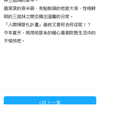
神三姐妹的家中。
圓滾滾的奇米萌、有點脫線的地獄大哥、性格鮮
明的三姐妹之間交織出溫馨的日常。
「人間煉獄化計畫」最終又會何去何從呢！？
今年夏天，就用地獄系的暖心喜劇吹散生活中的
不愉快吧。
​節目播映時間
​相關作品
回上一頁