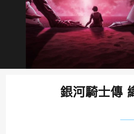
銀河騎士傳 
​故事大綱