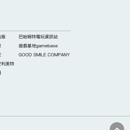
出版
巴哈姆特電玩資訊站
來
遊戲基地gamebase
堂
GOOD SMILE COMPANY
安利美特
漫