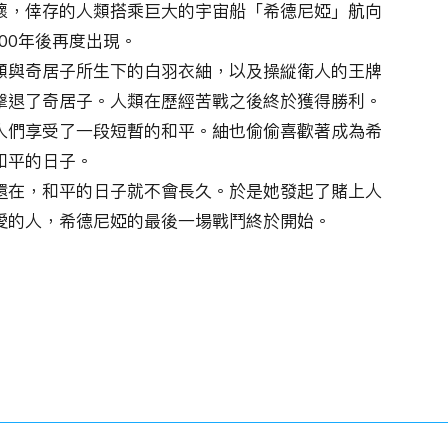
壞，倖存的人類搭乘巨大的宇宙船「希德尼婭」航向
00年後再度出現。
類與奇居子所生下的白羽衣紬，以及操縱衛人的王牌
擊退了奇居子。人類在歷經苦戰之後終於獲得勝利。
的人們享受了一段短暫的和平。紬也偷偷喜歡著成為希
和平的日子。
還在，和平的日子就不會長久。於是她發起了賭上人
愛的人，希德尼婭的最後一場戰鬥終於開始。