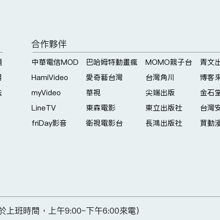
合作夥伴
題
中華電信MOD
巴哈姆特動畫瘋
MOMO親子台
青文
明
HamiVideo
愛奇藝台灣
台灣角川
博客
法
myVideo
華視
尖端出版
金石
LineTV
東森電影
東立出版社
台灣
friDay影音
衛視電影台
長鴻出版社
買動
(請於上班時間，上午9:00~下午6:00來電)