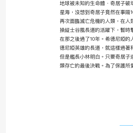
地球被未知的生命體．奇居子破
星海，沒想到奇居子竟然在事隔1
再次面臨滅亡危機的人類，在人
操縱士谷風長道的活躍下，暫時
在那之後過了10年。希德尼婭
德尼婭英雄的長道，就這樣過著
但是艦長小林明白。只要奇居子
類存亡的最後決戰。為了保護所
​相關作品