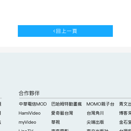
回上一頁
合作夥伴
題
中華電信MOD
巴哈姆特動畫瘋
MOMO親子台
青文
明
HamiVideo
愛奇藝台灣
台灣角川
博客
法
myVideo
華視
尖端出版
金石