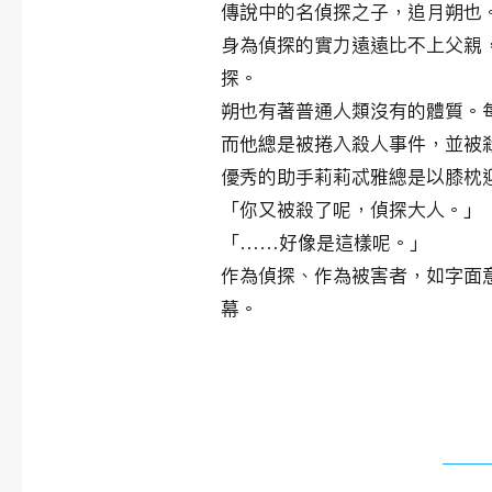
傳說中的名偵探之子，追月朔也
身為偵探的實力遠遠比不上父親
探。
朔也有著普通人類沒有的體質。
而他總是被捲入殺人事件，並被
優秀的助手莉莉忒雅總是以膝枕
「你又被殺了呢，偵探大人。」
「……好像是這樣呢。」
作為偵探、作為被害者，如字面
幕。
​相關作品