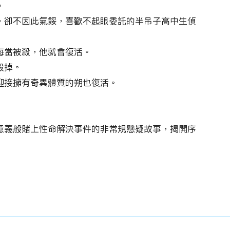
。
，卻不因此氣餒，喜歡不起眼委託的半吊子高中生偵
每當被殺，他就會復活。
殺掉。
迎接擁有奇異體質的朔也復活。
意義般賭上性命解決事件的非常規懸疑故事，揭開序