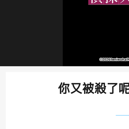
你又被殺了
​故事大綱