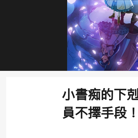
小書痴的下剋
員不擇手段