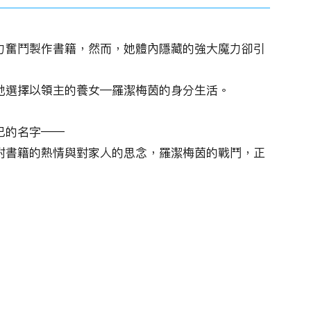
力奮鬥製作書籍，然而，她體內隱藏的強大魔力卻引
她選擇以領主的養女—羅潔梅茵的身分生活。
己的名字——
對書籍的熱情與對家人的思念，羅潔梅茵的戰鬥，正