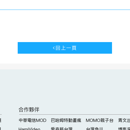
回上一頁
合作夥伴
題
中華電信MOD
巴哈姆特動畫瘋
MOMO親子台
青文
明
HamiVideo
愛奇藝台灣
台灣角川
博客