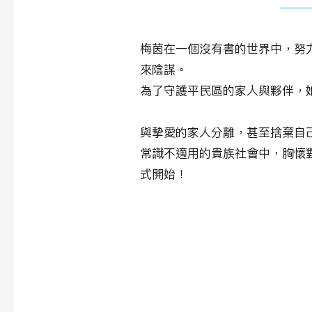
​故事大綱
梅茵在一個沒有書的世界中，努
來陰謀。
為了守護平民區的家人與夥伴，
與摯愛的家人分離，甚至捨棄自
常識不適用的貴族社會中，胸懷
式開始！