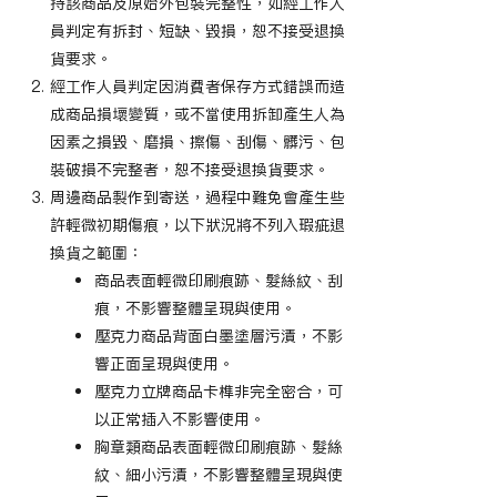
持該商品及原始外包裝完整性，如經工作人
員判定有拆封、短缺、毀損，恕不接受退換
貨要求。
經工作人員判定因消費者保存方式錯誤而造
成商品損壞變質，或不當使用拆卸產生人為
因素之損毀、磨損、擦傷、刮傷、髒污、包
裝破損不完整者，恕不接受退換貨要求。
周邊商品製作到寄送，過程中難免會產生些
許輕微初期傷痕，以下狀況將不列入瑕疵退
換貨之範圍：
商品表面輕微印刷痕跡、髮絲紋、刮
痕，不影響整體呈現與使用。
壓克力商品背面白墨塗層污漬，不影
響正面呈現與使用。
壓克力立牌商品卡榫非完全密合，可
以正常插入不影響使用。
胸章類商品表面輕微印刷痕跡、髮絲
紋、細小污漬，不影響整體呈現與使