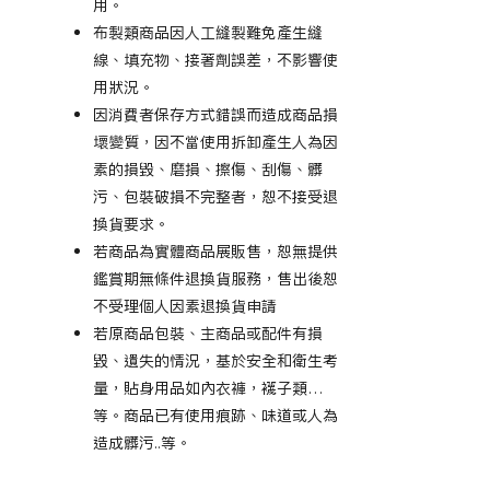
用。
布製類商品因人工縫製難免產生縫
線、填充物、接著劑誤差，不影響使
用狀況。
因消費者保存方式錯誤而造成商品損
壞變質，因不當使用拆卸產生人為因
素的損毀、磨損、擦傷、刮傷、髒
污、包裝破損不完整者，恕不接受退
換貨要求。
若商品為實體商品展販售，恕無提供
鑑賞期無條件退換貨服務，售出後恕
不受理個人因素退換貨申請
若原商品包裝、主商品或配件有損
毀、遺失的情況，基於安全和衛生考
量，貼身用品如內衣褲，襪子類…
等。商品已有使用痕跡、味道或人為
造成髒污..等。