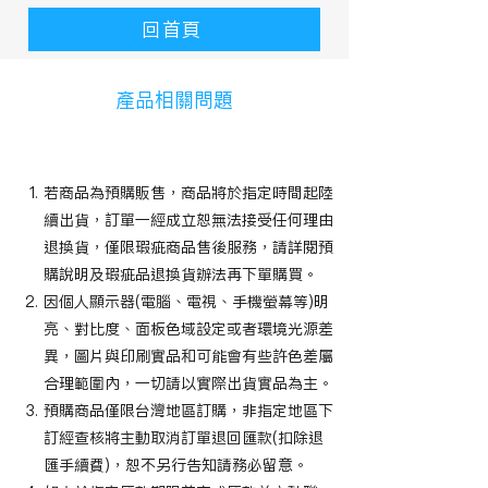
回首頁
產品相關問題
​預購商品相關問題
若商品為預購販售，商品將於指定時間起陸
續出貨，訂單一經成立恕無法接受任何理由
退換貨，僅限瑕疵商品售後服務，請詳閱預
購說明及瑕疵品退換貨辦法再下單購買。
因個人顯示器(電腦、電視、手機螢幕等)明
亮、對比度、面板色域設定或者環境光源差
異，圖片與印刷實品和可能會有些許色差屬
合理範圍內，一切請以實際出貨實品為主。
預購商品僅限台灣地區訂購，非指定地區下
訂經查核將主動取消訂單退回匯款(扣除退
匯手續費)，恕不另行告知請務必留意。