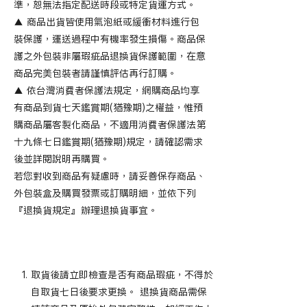
準，恕無法指定配送時段或特定貨運方式。
▲ 商品出貨皆使用氣泡紙或緩衝材料進行包
裝保護，運送過程中有機率發生損傷。商品保
護之外包裝非屬瑕疵品退換貨保護範圍，在意
商品完美包裝者請謹慎評估再行訂購。
▲ 依台灣消費者保護法規定，網購商品均享
有商品到貨七天鑑賞期(猶豫期)之權益，惟預
購商品屬客製化商品，不適用消費者保護法第
十九條七日鑑賞期(猶豫期)規定，請確認需求
後並詳閱說明再購買。
若您對收到商品有疑慮時，請妥善保存商品、
外包裝盒及購買發票或訂購明細，並依下列
『退換貨規定』辦理退換貨事宜。
退換貨不適用範圍
取貨後請立即檢查是否有商品瑕疵，不得於
自取貨七日後要求更換。 退換貨商品需保