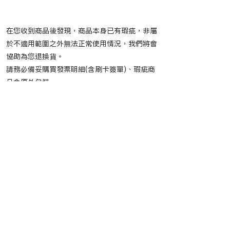
瑕疵品退換貨原則
在您收到商品後發現，商品本身已有瑕疵，非屬
於不適用範圍之外無法正常使用情況，我們將會
協助為您退換貨。
請務必備妥購買發票明細(含刷卡簽單)、瑕疵商
品含原外包裝
自購買日起算7日內寄信至
service@mightymedia.com.tw
，之後可再私
訊
曼迪FB專頁
向小編確認是否有成功收件。
請於私訊內提供以下資料：
姓名
聯絡電話
發票明細(含刷卡簽單)
商品完整照片
※ 照片請務必完整清晰以方便後續作業辦理
※ 若限量商品已缺貨僅能辦理退貨退款，逾期
恕不受理。