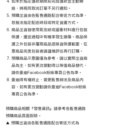
如未於指定匯款期限前完成匯款並主動聯
絡，將視同取消訂單不另行通知。
預購出貨由各販售通路配合寄送方式為準，
恕無法指定配送時段或特定貨運方式。
商品出貨皆使用氣泡紙或緩衝材料進行包裝
保護，運送過程中有機率發生損傷。商品保
護之外包裝非屬瑕疵品退換貨保護範圍，在
意商品完美包裝者請謹慎評估再行訂購。
預購商品示意圖僅為參考，請以實際出貨商
品為主，如有更改變動得以等值商品替代，
請依曼迪Facebook粉絲專頁公告為準。
曼迪得有權終止、變更販售辦法及商品內
容，如有更改變動請依曼迪Facebook粉絲
專頁公告為準。
預購商品相關『發售資訊』請參考各販售通路
預購商品頁面說明。
▲ 預購出貨由各販售通路配合寄送方式為