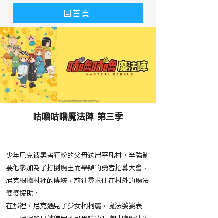
回首頁
咕嚕咕嚕魔法陣 第三季
​故事大綱
少年尼克被勇者狂粉的父母送出平凡村，半強制
要他參加為了打倒魔王而舉辦的勇者招募大會。
尼克根據村裡的傳統，前往尋求住在村外的魔法
婆婆協助。
在那裡，尼克遇見了少女柯柯麗，魔法婆婆表