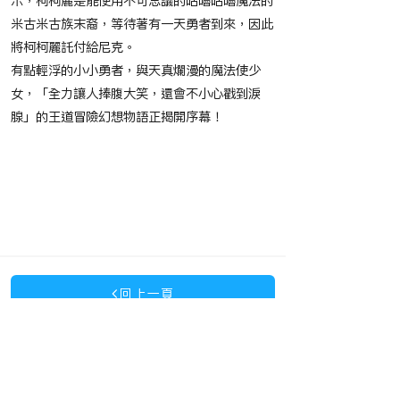
示，柯柯麗是能使用不可思議的咕嚕咕嚕魔法的
米古米古族末裔，等待著有一天勇者到來，因此
將柯柯麗託付給尼克。
有點輕浮的小小勇者，與天真爛漫的魔法使少
女，「全力讓人捧腹大笑，還會不小心戳到淚
腺」的王道冒險幻想物語正揭開序幕！
​節目播映時間
​相關作品
回上一頁