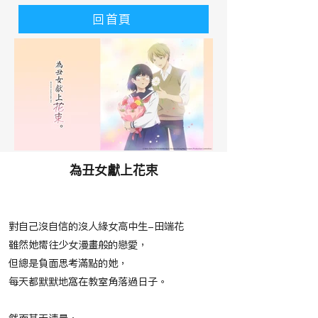
回首頁
為丑女獻上花束
​故事大綱
對自己沒自信的沒人緣女高中生-田端花
雖然她嚮往少女漫畫般的戀愛，
但總是負面思考滿點的她，
每天都默默地窩在教室角落過日子。