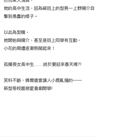
然而某天清晨，
她的高中生活，因為被班上的型男—上野陽介目
擊到愚蠢的樣子。
以此為契機，
她開始與陽介，甚至是班上同學有互動，
小花的周遭逐漸熱鬧起來！
孤獨喪女高中生……終於要迎來春天嗎?!
笑料不斷，偶爾還會讓人小鹿亂撞的——
新型態校園戀愛喜劇開學!
​節目播映時間
​相關作品