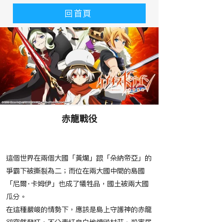
回首頁
赤龍戰役
​故事大綱
這個世界在兩個大國「黃爛」跟「朵納帝亞」的
爭霸下被撕裂為二；而位在兩大國中間的島國
「尼爾‧卡姆伊」也成了犧牲品，國土被兩大國
瓜分。
在這種嚴峻的情勢下，應該是島上守護神的赤龍