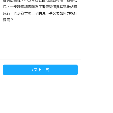
卻突然發狂，不分青紅皂白地燒毀村莊、殺害居
民。一支跨國調查隊為了調查這個異常現象組隊
成行，而身為亡國王子的忌卜基又要如何力挽狂
瀾呢？
​節目播映時間
​相關作品
回上一頁
客服專線：(02)
2963-4688
(請於上班時