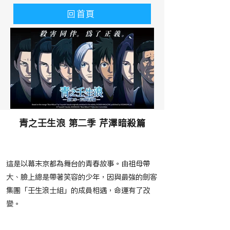
回首頁
青之壬生浪 第二季 芹澤暗殺篇
​故事大綱
這是以幕末京都為舞台的青春故事。由祖母帶
大、臉上總是帶著笑容的少年，因與最強的劍客
集團「壬生浪士組」的成員相遇，命運有了改
變。
​節目播映時間