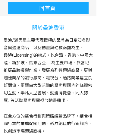
回首頁
​關於曼迪香港
曼迪/滿天星主要代理授權的品牌為日系知名影
音與週邊商品，以及動畫與幼教兩類為主。
透過(Licensing)的模式，以台灣、香港、中國大
陸、新加坡、馬來西亞......為主要市場。於當地
推展品牌授權作業，發展系列性週邊商品，更與
週邊商品的發行廠商、電視台、通路商等建立良
好關係，更藉由大型活動的舉辦與國內的媒體密
切互動，舉凡大型書展、動漫博覽會、同人誌
展...等活動舉辦與電視台動畫播出。
在全方位的整合行銷與策略經營品牌下，結合相
關行業的推廣促銷活動，形成絕佳的行銷網路，
以創造市場週邊商機。