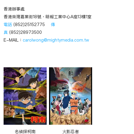
香港辦事處
香港柴灣嘉業街18號，明報工業中心A座13樓1室
電話
(852)25152775
傳
真
(852)28973500
E-MAIL：
carolwong@mightymedia.com.tw
​動畫作品
名偵探柯南
火影忍者