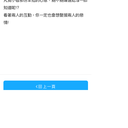
究竟小智那份笨拙的心意，能不能傳達給淳一郎
知道呢!?
看著兩人的互動，你一定也會想聲援兩人的戀
情!
​節目播映時間
​相關作品
回上一頁