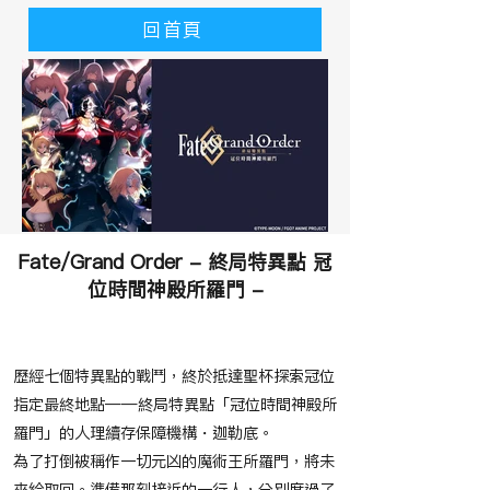
回首頁
Fate/Grand Order - 終局特異點 冠
位時間神殿所羅門 -
​故事大綱
歷經七個特異點的戰鬥，終於抵達聖杯探索冠位
指定最終地點――終局特異點「冠位時間神殿所
羅門」的人理續存保障機構・迦勒底。
為了打倒被稱作一切元凶的魔術王所羅門，將未