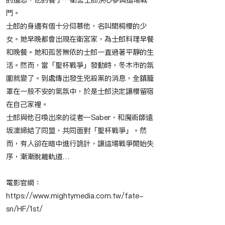
的遺志，他的養子—衛宮士郎決心參與這場戰
鬥。
士郎的身邊有個十分仰慕他，名叫間桐櫻的少
女。她早晚都會出現在衛宮家，為士郎料理早餐
和晚餐。她和孤苦無依的士郎一直過著平靜的生
活。然而，當「聖杯戰爭」發動時，冬木市的氛
圍就變了。到處傳出發生兇殺案的消息，全鎮籠
罩在一股不安的氣氛中，於是士郎決定讓櫻留宿
在自己家裡。
士郎與他召喚出來的從者—Saber，和魔術師遠
坂凜締結了同盟，共同面對「聖杯戰爭」。然
而，有人卻在暗中進行詭計，讓這場戰爭開始失
序，漸漸脫離軌道…
電影官網：
https://www.mightymedia.com.tw/fate-
sn/HF/1st/