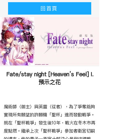
回首頁
Fate/stay night [Heaven’s Feel] I.
預示之花
​故事大綱
魔術師〈御主〉與英靈〈從者〉，為了爭奪能夠
實現所有願望的許願機「聖杯」進而發動戰爭。
就在「聖杯戰爭」發生後10年，戰火在冬木市再
度點燃。繼承上次「聖杯戰爭」參加者衛宮切嗣