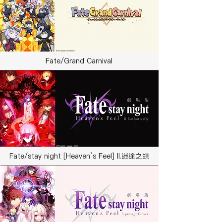
Fate/Grand Carnival
Fate/stay night [Heaven’s Feel] II.迷途之蝶