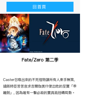
回首頁
Fate/Zero 第二季
​故事大綱
Caster召喚出來的不死怪物讓所有人束手無策,
遠阪時臣苦苦哀求吉爾伽美什使出他的至寶「乖
離劍」, 因為唯有一擊必殺的寶具能扭轉局勢。
​節目播映時間