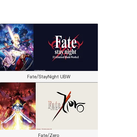
​相關作品
Fate/StayNight UBW
Fate/Zero