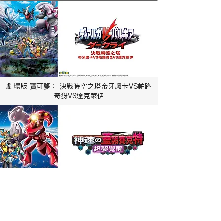
劇場版 寶可夢： 決戰時空之塔帝牙盧卡VS帕路
奇犽VS達克萊伊
劇場版 寶可夢：神速的蓋諾賽克特超夢覺醒