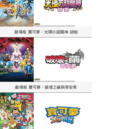
劇場版 寶可夢：光環の超魔神 胡帕
劇場版 寶可夢：破壞之繭與蒂安希