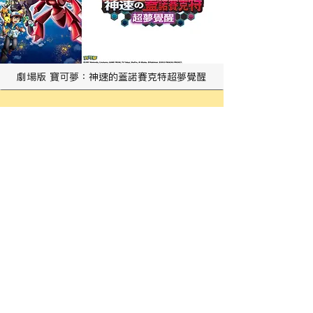
劇場版 寶可夢：神速的蓋諾賽克特超夢覺醒
寶可夢