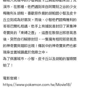
被吸入光環中的小智與皮卡丘瞬間移動來到了荒
漠市，在那裡，他們遇到來自阿爾刻之谷的少女
梅雅利＆胡帕，喜歡惡作劇的胡帕跟小智及皮卡
丘立刻成為好朋友。而後，小智他們跟梅雅利的
哥哥巴爾札相遇，他手上有據說是封印了某隻神
奇寶貝的「束縛之壺」，這壺在散發出邪惡氣息
後，突然自行解除封印，一隻擁有相同邪惡氣息
的神奇寶貝隨即出現！傳說中的神奇寶貝們也都
現身並置城鎮處於危險之中。
為了保護城市，小智、皮卡丘以及胡帕的冒險開
始了！
電影官網：
https://www.pokemon.com.tw/Movie18/
​節目播映時間