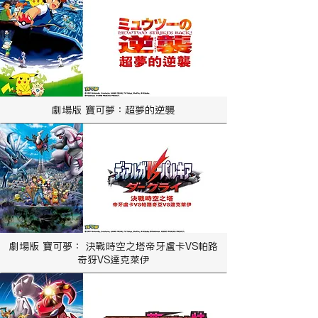
劇場版 寶可夢：超夢的逆襲
劇場版 寶可夢： 決戰時空之塔帝牙盧卡VS帕路
奇犽VS達克萊伊