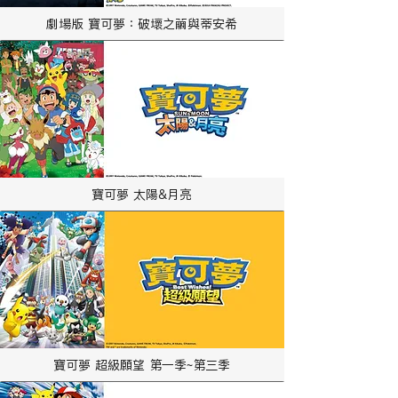
劇場版 寶可夢：破壞之繭與蒂安希
寶可夢 太陽&月亮
寶可夢 超級願望 第一季~第三季