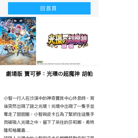
回首頁
劇場版 寶可夢：光環の超魔神 胡帕
​故事大綱
小智一行人在沙漠中的神奇寶貝中心休息時，背
後突然出現了謎之光環！光環中出現了一隻手並
奪走了甜甜圈，小智與皮卡丘為了緊抓住這隻手
而被吸入光環之中，留下了呆住的莎莉娜、希特
隆和柚麗嘉…