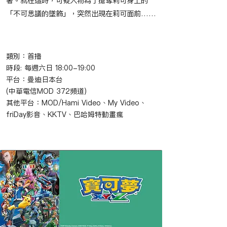
著。就在這時，可疑人物為了搶奪莉可身上的
「不可思議的墜飾」，突然出現在莉可面前……
​節目播映時間
類別：首播
時段: 每週六日 18:00-19:00
平台：曼迪日本台
(中華電信MOD 372頻道)
其他平台：MOD/Hami Video、My Video、
friDay影音、KKTV、巴哈姆特動畫瘋
​相關作品