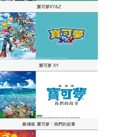
寶可夢XY&Z
寶可夢 XY
劇場版 寶可夢：我們的故事