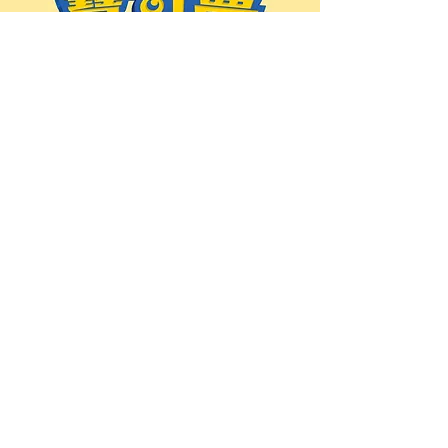
寶可夢
寶可夢 旅途