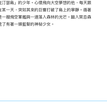
克汀瑟島」的少年。心懷飛向大空夢想的他，每天跟
在某一天，突如其來的巨響打破了島上的寧靜。循著
是一艘飛空軍艦與一道落入森林的光芒。踏入禁忌森
見了有著一頭藍髮的神秘少女。