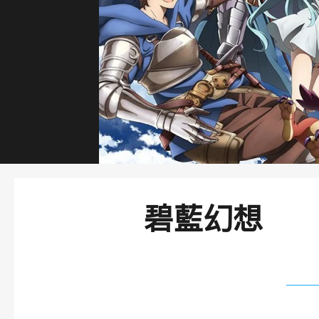
碧藍幻想
​故事大綱