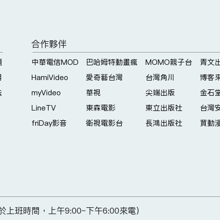
合作夥伴
題
中華電信MOD
巴哈姆特動畫瘋
MOMO親子台
青文
明
HamiVideo
愛奇藝台灣
台灣角川
博客
法
myVideo
華視
尖端出版
金石
LineTV
東森電影
東立出版社
台灣
friDay影音
衛視電影台
長鴻出版社
買動
(請於上班時間，上午9:00~下午6:00來電)