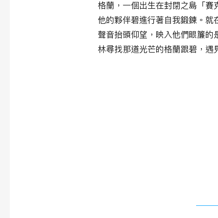
格蘭，一個出生在封閉之島「賽
他的夥伴碧進行著自我鍛鍊。就
聲音抬頭仰望，映入他們眼簾的
林尋找那道光芒的格蘭跟碧，遇
​相關作品