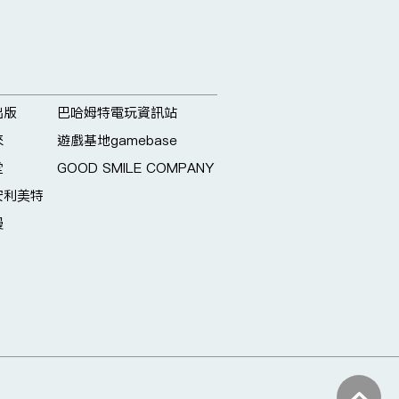
出版
巴哈姆特電玩資訊站
來
遊戲基地gamebase
堂
GOOD SMILE COMPANY
安利美特
漫