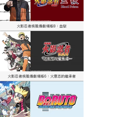
火影忍者疾風傳劇場版8：血獄
火影忍者疾風傳劇場版6：火意志的繼承者