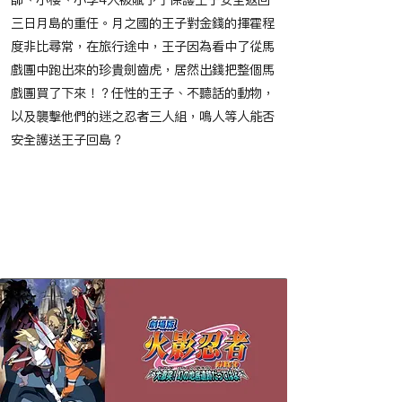
師、小櫻、小李4人被賦予了保護王子安全返回
三日月島的重任。月之國的王子對金錢的揮霍程
度非比尋常，在旅行途中，王子因為看中了從馬
戲團中跑出來的珍貴劍齒虎，居然出錢把整個馬
戲團買了下來！？任性的王子、不聽話的動物，
以及襲擊他們的迷之忍者三人組，鳴人等人能否
安全護送王子回島？
​節目播映時間
​相關作品