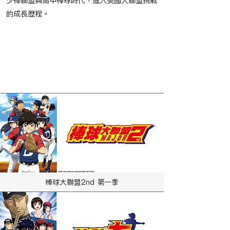
少棒聯盟與高中棒球時代，進入美國大聯盟挑戰
的成長歷程。
​節目播映時間
​相關作品
棒球大聯盟2nd 第一季