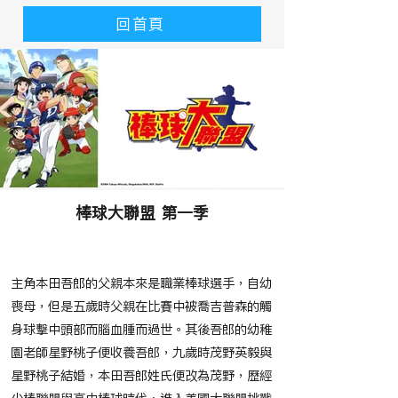
回首頁
棒球大聯盟 第一季
​故事大綱
主角本田吾郎的父親本來是職業棒球選手，自幼
喪母，但是五歲時父親在比賽中被喬吉普森的觸
身球擊中頭部而腦血腫而過世。其後吾郎的幼稚
園老師星野桃子便收養吾郎，九歲時茂野英毅與
星野桃子結婚，本田吾郎姓氏便改為茂野，歷經