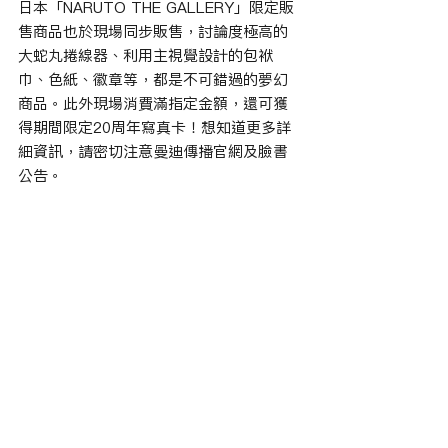
日本「NARUTO THE GALLERY」限定販
售商品也於現場同步販售，討論度極高的
大蛇丸捲線器、利用主視覺設計的包袱
巾、色紙、徽章等，都是不可錯過的夢幻
商品。此外現場消費滿指定金額，還可獲
得期間限定20周年寫真卡！想知道更多詳
細資訊，請密切注意曼迪傳播官網及臉書
公告。