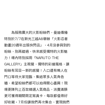
　　為服務廣大的火影粉絲們，曼迪傳播
特別於7/7在新光三越A8舉辦「火影忍者
動畫20週年出張快閃店」，4月沒參與到的
粉絲，別再錯過，快來感受獨特的火影魅
力！場內特別採用「NARUTO THE 
GALLERY」主視覺，獨特的彩繪風格，讓
粉絲有耳目一新的感覺！入口還有鳴人在
門口等待大家蒞臨，集結眾多人氣角色
牆，希望粉絲們都可以拍得開心盡興！現
場更陳列上百款精選人氣商品，消費滿額
更可獲得期間限定寫真卡，每款都值得好
好收藏。7月份讓我們再次集合，實現我們