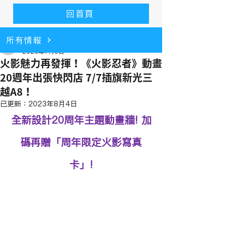
回首頁
所有情報
alice9166
2023年7月3日
火影魅力再發揮！《火影忍者》動畫
20週年出張快閃店 7/7插旗新光三
越A8！
已更新：
2023年8月4日
全新設計20周年主題動畫牆! 加
碼再贈「周年限定火影寫真
卡」!