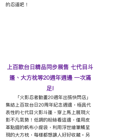
的忍道吧！
上百款台日精品同步展售 七代目斗
篷、大方枕等20週年週邊 一次滿
足!
　　「火影忍者動畫20週年出張快閃店」
集結上百款台日20周年紀念週邊，極具代
表性的七代目火影斗篷，穿上馬上展現火
影不凡氣勢！低調的粉絲看這邊，僅用皮
革點綴的帆布小提袋，利用浮世繪筆觸呈
現的大方枕，每樣都想讓人好好收藏。另