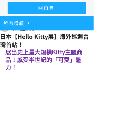
回首頁
所有情報
alice9166
2025年10月2日
日本【Hello Kitty展】海外巡迴台
灣首站！
展出史上最大規模Kitty主題商
品！感受半世紀的「可愛」魅
力！