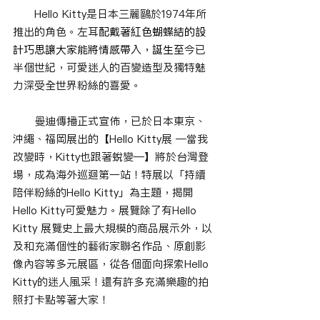
　　Hello Kitty是日本三麗鷗於1974年所
推出的角色。左耳
配戴著紅色蝴蝶結的設
計巧思讓大家能將情感帶入，誕生至
今已
半個世紀，可愛迷人的百變造型及獨特魅
力深受全世界粉絲的喜愛。
　　曼迪傳播正式宣佈，已於日本東京、
沖繩、福岡展出的【Hello Kitty展 —當我
改變時，Kitty也跟著蛻變—】將於台灣登
場，成為海外巡迴第一站！特展以「持續
陪伴粉絲的Hello Kitty」為主題，揭開
Hello Kitty可愛魅力。展覽除了有Hello 
Kitty 展覽史上最大規模的商品展示外，以
及和充滿個性的藝術家聯名作品、原創影
像內容等多元展區，從各個面向探索Hello 
Kitty的迷人風采！還有許多充滿樂趣的拍
照打卡點等著大家！