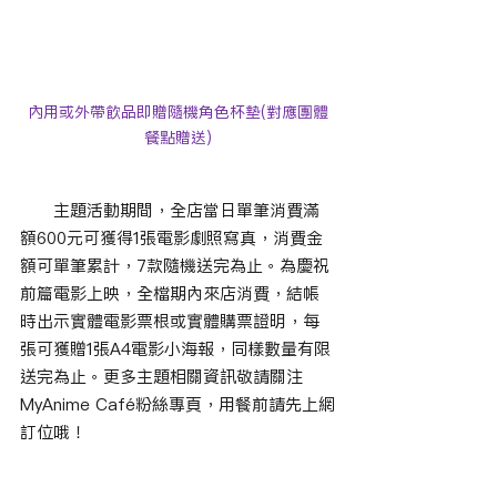
內用或外帶飲品即贈隨機角色杯墊(對應團體
餐點贈送)
　　主題活動期間，全店當日單筆消費滿
額600元可獲得1張電影劇照寫真，消費金
額可單筆累計，7款隨機送完為止。為慶祝
前篇電影上映，全檔期內來店消費，結帳
時出示實體電影票根或實體購票證明，每
張可獲贈1張A4電影小海報，同樣數量有限
送完為止。更多主題相關資訊敬請關注
MyAnime Café粉絲專頁，用餐前請先上網
訂位哦！