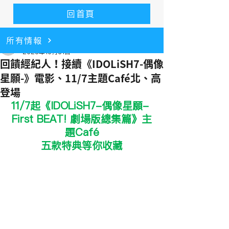
回首頁
所有情報
alice9166
2025年10月31日
回饋經紀人！接續《IDOLiSH7-偶像
星願-》電影、11/7主題Café北、高
登場
11/7起《IDOLiSH7-偶像星願- 
First BEAT! 劇場版總集篇》主
題Café
五款特典等你收藏