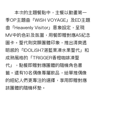
　　本次的主題餐點中，主餐以動畫第一
季OP主題曲「WiSH VOYAGE」及ED主題
曲「Heavenly Visitor」意象設定，呈現
MV中的色彩及氛圍，用餐即贈對應A5紀念
圖卡。聖代則突顯團體印象，推出清爽透
明感的「IDOLiSH7湛藍果凍水果聖代」和
成熟風格的「TRIGGER香橙咖啡凍聖
代」，點餐即贈對應團體的隨機角色書
籤。還有10名偶像專屬飲品，給單推偶像
的經紀人們更專注的選擇，享用即贈對應
該團體的隨機杯墊。