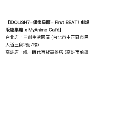
【IDOLiSH7-偶像星願- First BEAT! 劇場
版總集篇 x MyAnime Café】
台北店：三創生活園區 (台北市中正區市民
大道三段2號7樓)
高雄店：統一時代百貨高雄店 (高雄市前鎮
區中華五路789號B1)
＊營業時間以三創生活園區及統一時代百
貨高雄店公佈為準
MyAnime Café 粉絲專頁：
https://www.facebook.com/MyAni
meCafe/
曼迪傳播FB：
https://www.facebook.com/mighty