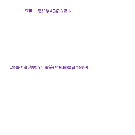
享用主餐即贈A5紀念圖卡
品嚐聖代贈隨機角色書籤(對應團體餐點贈送)