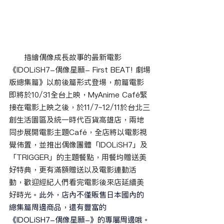
　　描繪偶像成長故事的最新電影
《IDOLiSH7-偶像星願- First BEAT! 劇場
版總集篇》以前後篇形式登場，前篇電影
即將於10/31全台上映，MyAnime Café緊
接在電影上映之後，於11/7~12/11於台北三
創生活園區及統一時代百貨高雄店，兩地
同步展開電影主題Café，全店將以電影視
覺佈置，並推出偶像團體「IDOLiSH7」及
「TRIGGER」的主題餐點，用餐均贈送美
好特典，更有滿額贈送以及電影連動活
動，歡迎經紀人們看完電影後來店延續美
好時光。
此外，店內不僅販售日本國內的
總集篇周邊商品，還有豐富的
《IDOLiSH7-偶像星願-》的專屬周邊哦。