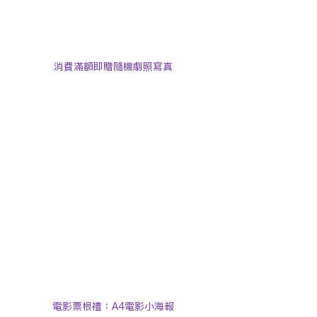
消費滿額即贈隨機劇照寫真
電影票根禮：A4電影小海報