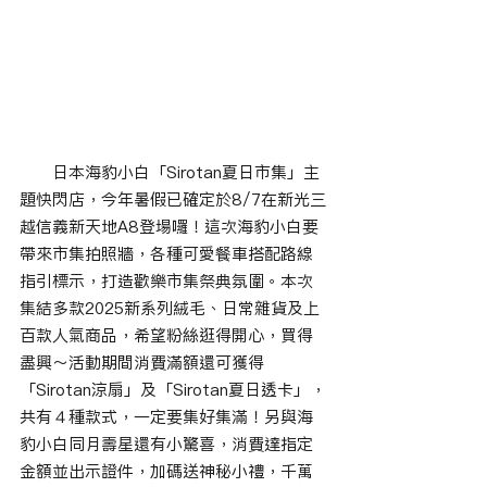
　　日本海豹小白「Sirotan夏日市集」主
題快閃店，今年暑假已確定於8/7在新光三
越信義新天地A8登場囉！這次海豹小白要
帶來市集拍照牆，各種可愛餐車搭配路線
指引標示，打造歡樂市集祭典氛圍。本次
集結多款2025新系列絨毛、日常雜貨及上
百款人氣商品，希望粉絲逛得開心，買得
盡興～活動期間消費滿額還可獲得
「Sirotan涼扇」及「Sirotan夏日透卡」，
共有４種款式，一定要集好集滿！另與海
豹小白同月壽星還有小驚喜，消費達指定
金額並出示證件，加碼送神秘小禮，千萬