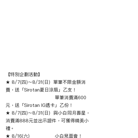
【特別企劃活動】
★ 8/7(四)～8/31(日)  單筆不限金額消
費，送「Sirotan夏日涼扇」乙支！
				單筆消費滿600
元，送「Sirotan IG透卡」乙份！
★ 8/7(四)～8/31(日)  與小白同月壽星，
消費滿888元並出示證件，可獲得精美小
禮。
★ 8/16(六)		小白見面會！