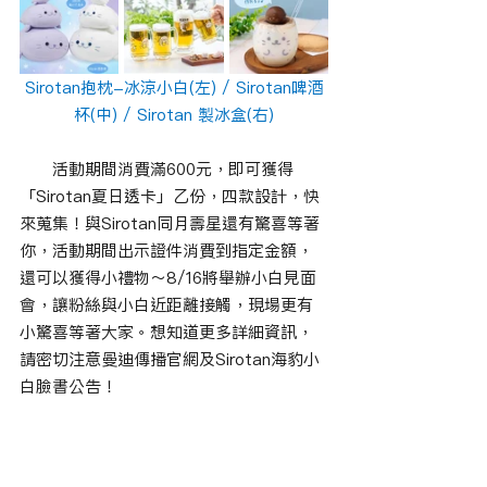
Sirotan抱枕-冰涼小白(左) / Sirotan啤酒
杯(中) / Sirotan 製冰盒(右)
　　活動期間消費滿600元，即可獲得
「Sirotan夏日透卡」乙份，四款設計，快
來蒐集！與Sirotan同月壽星還有驚喜等著
你，活動期間出示證件消費到指定金額，
還可以獲得小禮物～8/16將舉辦小白見面
會，讓粉絲與小白近距離接觸，現場更有
小驚喜等著大家。想知道更多詳細資訊，
請密切注意曼迪傳播官網及Sirotan海豹小
白臉書公告！