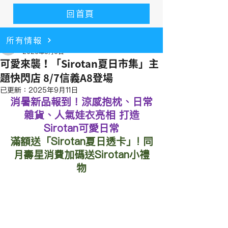
回首頁
所有情報
alice9166
2025年8月5日
可愛來襲！「Sirotan夏日市集」主
題快閃店 8/7信義A8登場
已更新：
2025年9月11日
消暑新品報到！涼感抱枕、日常
雜貨、人氣娃衣亮相 打造
Sirotan可愛日常
滿額送「Sirotan夏日透卡」! 同
月壽星消費加碼送Sirotan小禮
物