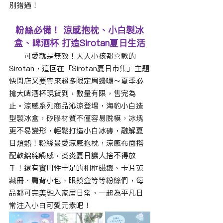
別錯過！
粉絲必備！ 涼感抱枕、小白製冰
盒、啤酒杯 打造Sirotan夏日生活
　　可愛就是無敵！大人小孩都喜歡的
Sirotan，這回在「Sirotan夏日市集」主題
快閃店又要帶來超多限定周邊囉～夏季必
搶大啤酒杯現貨到，數量有限，售完為
止。涼感系列商品沁涼登場，海豹小白造
型製冰盒，矽膠材質不僅容易脫模，冰塊
更不易變形，輕鬆打造小白冰磚，融解夏
日煩熱！粉絲最愛涼感抱枕，涼感布面搭
配軟綿綿觸感，炎炎夏日讓人捨不得放
手！還有實用性十足的相框磁鐵、卡片蒐
藏冊、肩背小包、眼鏡盒等等粉絲們，每
品都可完美融入家居日常，一起為平凡日
常注入小白可愛元素吧！