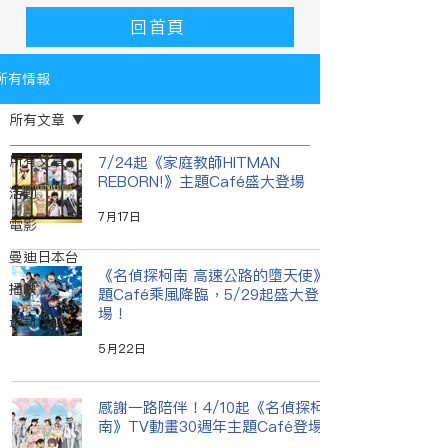
回首頁
所有情報
所有文章
所有文章
7/24起《家庭教師HITMAN
REBORN!》主題Café盛大登場
活動
7月17日
電影
曼迪日本台
《名偵探柯南 高速公路的墮天使》主
播映
題Café乘風降臨，5/29起盛大登
場！
最新代理
5月22日
感謝一路陪伴！4/10起《名偵探柯
南》TV動畫30週年主題Café登場