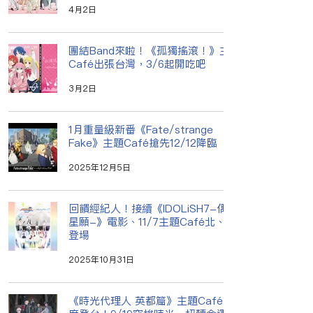
4月2日
團結Band來啦！《孤獨搖滾！》主題
Café出張台灣，3/6起開吃吧
3月2日
1月重量級新番《Fate/strange
Fake》主題Café搶先12/12降臨
2025年12月5日
回饋經紀人！接續《IDOLiSH7-偶像
星願-》電影、11/7主題Café北、高
登場
2025年10月31日
《時光代理人 英都篇》主題Café首