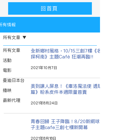
回首頁
所有情報
所有文章
所有文章
全新鄉村風格，10/15三創7樓《名偵
探柯南》主題Café 狂潮再臨!!
活動
2021年10月7日
電影
曼迪日本台
美到讓人屏息！《庫洛魔法使 透明牌
播映
篇》粉系皮件本週限量首賣
最新代理
2021年8月24日
青春回歸 王子降臨！8/20新網球王
子主題cafe三創七樓新開幕
2021年8月18日