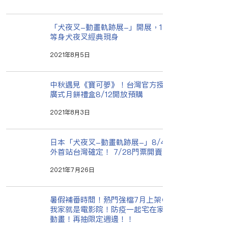
「犬夜叉-動畫軌跡展-」開展，1：1
等身犬夜叉經典現身
2021年8月5日
中秋遇見《寶可夢》！台灣官方授權
廣式月餅禮盒8/12開放預購
2021年8月3日
日本「犬夜叉-動畫軌跡展-」8/4海
外首站台灣確定！ 7/28門票開賣
2021年7月26日
暑假補番時間！熱門強檔7月上架＠
我家就是電影院！防疫一起宅在家看
動畫！再抽限定週邊！！